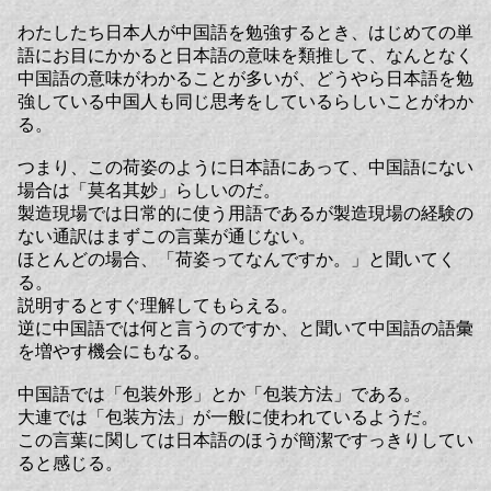
わたしたち日本人が中国語を勉強するとき、はじめての単
語にお目にかかると日本語の意味を類推して、なんとなく
中国語の意味がわかることが多いが、どうやら日本語を勉
強している中国人も同じ思考をしているらしいことがわか
る。
つまり、この荷姿のように日本語にあって、中国語にない
場合は「莫名其妙」らしいのだ。
製造現場では日常的に使う用語であるが製造現場の経験の
ない通訳はまずこの言葉が通じない。
ほとんどの場合、「荷姿ってなんですか。」と聞いてく
る。
説明するとすぐ理解してもらえる。
逆に中国語では何と言うのですか、と聞いて中国語の語彙
を増やす機会にもなる。
中国語では「包装外形」とか「包装方法」である。
大連では「包装方法」が一般に使われているようだ。
この言葉に関しては日本語のほうが簡潔ですっきりしてい
ると感じる。