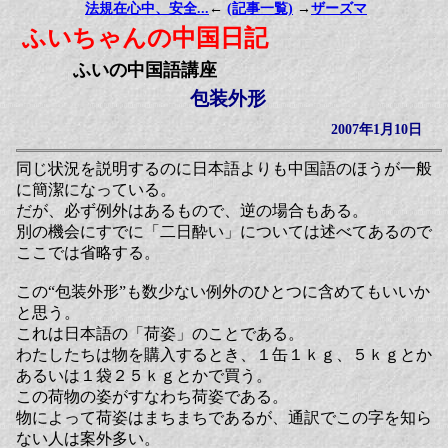
法規在心中、安全...
←
(記事一覧)
→
ザーズマ
ふいちゃんの中国日記
ふいの中国語講座
包装外形
2007年1月10日
同じ状況を説明するのに日本語よりも中国語のほうが一般
に簡潔になっている。
だが、必ず例外はあるもので、逆の場合もある。
別の機会にすでに「二日酔い」については述べてあるので
ここでは省略する。
この“包装外形”も数少ない例外のひとつに含めてもいいか
と思う。
これは日本語の「荷姿」のことである。
わたしたちは物を購入するとき、１缶１ｋｇ、５ｋｇとか
あるいは１袋２５ｋｇとかで買う。
この荷物の姿がすなわち荷姿である。
物によって荷姿はまちまちであるが、通訳でこの字を知ら
ない人は案外多い。