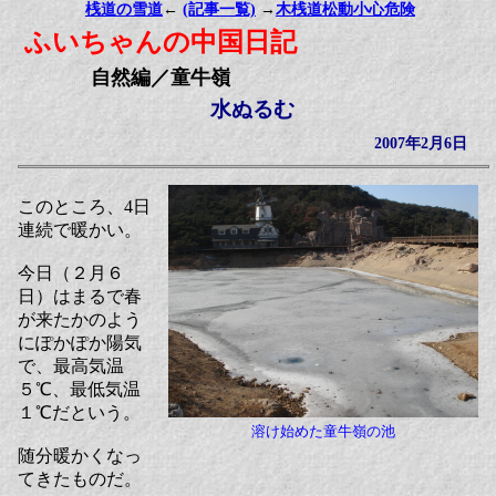
桟道の雪道
←
(記事一覧)
→
木桟道松動小心危険
ふいちゃんの中国日記
自然編／童牛嶺
水ぬるむ
2007年2月6日
このところ、4日
連続で暖かい。
今日（２月６
日）はまるで春
が来たかのよう
にぽかぽか陽気
で、最高気温
５℃、最低気温
１℃だという。
溶け始めた童牛嶺の池
随分暖かくなっ
てきたものだ。