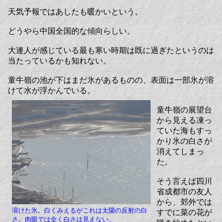
天気予報ではあしたも暖かいという。
どうやら中国全国的な傾向らしい。
大連人が感じている最も寒い時期は既に過ぎたというのは
当たっているかも知れない。
童牛嶺の池が下はまだ氷があるものの、表面は一部氷が溶
けて水が浮かんでいる。
童牛嶺の展望台
から見える凍っ
ていた海もすっ
かり氷の白さが
消えてしまっ
た。
そう言えば四川
省成都市の友人
から、郊外では
溶けた氷。白くみえるがこれは太陽の反射の白
すでに菜の花が
さ。肉眼では全く白さは見えない。