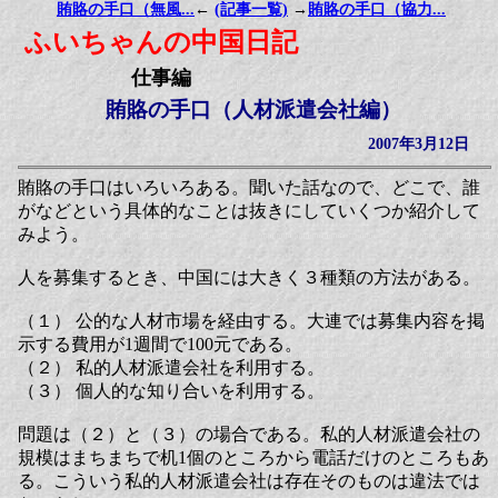
賄賂の手口（無風...
←
(記事一覧)
→
賄賂の手口（協力...
ふいちゃんの中国日記
仕事編
賄賂の手口（人材派遣会社編）
2007年3月12日
賄賂の手口はいろいろある。聞いた話なので、どこで、誰
がなどという具体的なことは抜きにしていくつか紹介して
みよう。
人を募集するとき、中国には大きく３種類の方法がある。
（１） 公的な人材市場を経由する。大連では募集内容を掲
示する費用が1週間で100元である。
（２） 私的人材派遣会社を利用する。
（３） 個人的な知り合いを利用する。
問題は（２）と（３）の場合である。私的人材派遣会社の
規模はまちまちで机1個のところから電話だけのところもあ
る。こういう私的人材派遣会社は存在そのものは違法では