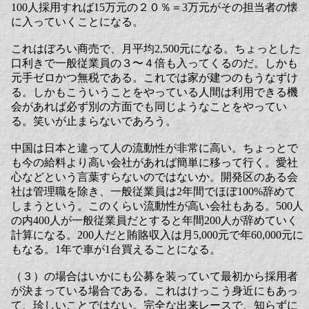
100人採用すれば15万元の２０％＝3万元がその担当者の懐
に入っていくことになる。
これはぼろい商売で、月平均2,500元になる。ちょっとした
口利きで一般従業員の３〜４倍も入ってくるのだ。しかも
元手ゼロかつ無税である。これでは家が建つのもうなずけ
る。しかもこういうことをやっている人間は利用できる機
会があれば必ず別の方面でも同じようなことをやってい
る。笑いが止まらないであろう。
中国は日本と違って人の流動性が非常に高い。ちょっとで
も今の給料より高い会社があれば簡単に移って行く。愛社
心などという言葉すらないのではないか。開発区のある会
社は管理職を除き、一般従業員は2年間でほぼ100%辞めて
しまうという。このくらい流動性が高い会社もある。500人
の内400人が一般従業員だとすると年間200人が辞めていく
計算になる。200人だと賄賂収入は月5,000元で年60,000元に
もなる。1年で車が1台買えることになる。
（３）の場合はいかにも公募を装っていて最初から採用者
が決まっている場合である。これはけっこう身近にもあっ
て、珍しいことではない。完全な出来レースで、知らずに