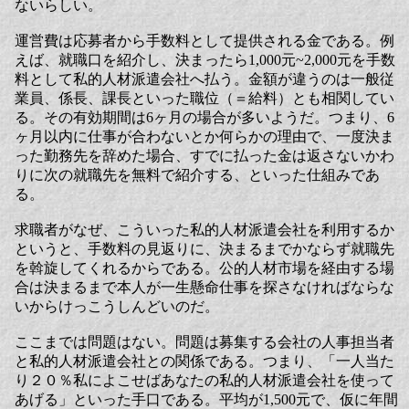
ないらしい。
運営費は応募者から手数料として提供される金である。例
えば、就職口を紹介し、決まったら1,000元~2,000元を手数
料として私的人材派遣会社へ払う。金額が違うのは一般従
業員、係長、課長といった職位（＝給料）とも相関してい
る。その有効期間は6ヶ月の場合が多いようだ。つまり、6
ヶ月以内に仕事が合わないとか何らかの理由で、一度決ま
った勤務先を辞めた場合、すでに払った金は返さないかわ
りに次の就職先を無料で紹介する、といった仕組みであ
る。
求職者がなぜ、こういった私的人材派遣会社を利用するか
というと、手数料の見返りに、決まるまでかならず就職先
を斡旋してくれるからである。公的人材市場を経由する場
合は決まるまで本人が一生懸命仕事を探さなければならな
いからけっこうしんどいのだ。
ここまでは問題はない。問題は募集する会社の人事担当者
と私的人材派遣会社との関係である。つまり、「一人当た
り２０％私によこせばあなたの私的人材派遣会社を使って
あげる」といった手口である。平均が1,500元で、仮に年間