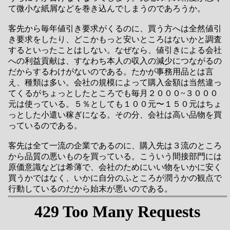
て微小な紙屑などを巻き込んでしまうのであろうか。
客先から毎年値引き要求がくるのに、買う方へは全然値引
き要求をしたり、どこかもっと安いところはないかと調査
するといったことはしない。なぜなら、値引きによる会社
への利益貢献は、すなわち本人の収入の減少につながるの
だからするわけがないのである。たかが事務用品とは言
え、種類は多い。会社の規模によって購入金額は当然違っ
てくるがちょっとしたところでも毎月２０００~３０００
元は使っている。５％としても１００元〜１５０元はちょ
っとした小遣い稼ぎになる。その分、会社は高い品物を買
っているのである。
客先は全て一流の企業であるのに、購入先は３流のところ
から品質の悪いものを買っている。こういう間接部門には
原価意識などは希薄で、会社のためにいい物をいかに安く
買うかではなく、いかに自分のふところが潤うかの観点で
行動しているのだから始末が悪いのである。