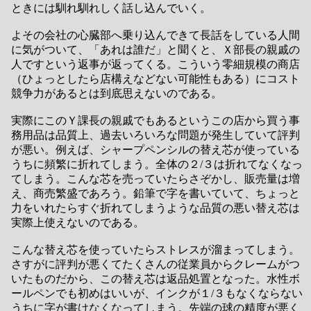
ときには馴れ馴れしく話し込んでいく。
よその会社の心臓部へ乗り込んできて長話をしている人間
に気がついて、「あれは誰だ」と聞くと、Ｘ部長の親戚の
人ですという返事が返ってくる。こういう零細規模の商店
（ひょっとしたら店構えなどない可能性もある）にコスト
競争力があるとは到底思えないのである。
実際にこのＹ課長の親戚でもあるというこの店から買う事
務用品は品質上、過去いろいろな問題が発生していて評判
が悪い。例えば、シャープペンシルの替え芯が使っている
うちに頻繁に折れてしまう。全体の２/３は折れてなくなっ
てしまう。こんな芯を売っていたらさぞかし、販売量は増
え、商売繁盛であろう。鉛筆で字を書いていて、ちょっと
力をいれたらすぐ折れてしまうような品質の悪い替え芯は
実際上使えないのである。
こんな替え芯を使っていたらストレスが溜まってしまう。
さすがに評判が悪くてたくさんの従業員からクレームがつ
いたものだから、この替え芯は返品処置となった。水性ボ
ールペンでも初めはいいが、インクが１/３もなくならない
うちに字が書けなくなってしまう。先端の球の精度が悪く