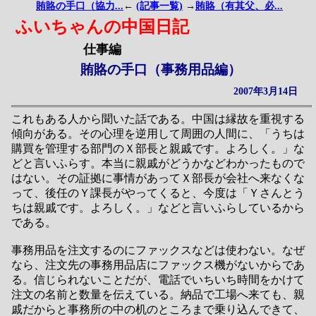
賄賂の手口（協力...
←
(記事一覧)
→
賄賂（有其父、必...
ふいちゃんの中国日記
仕事編
賄賂の手口（事務用品編）
2007年3月14日
これもある人から聞いた話である。中国は縁故を重視する
傾向がある。その心理を逆用して周囲の人間に、「うちは
購買を管理する部門のＸ部長と親戚です。よろしく。」な
どと言いふらす。本当に親戚がどうかなどわかったもので
はない。その証拠に事情があってＸ部長が会社へ来なくな
って、後任のＹ課長がやってくると、今度は「Ｙさんとう
ちは親戚です。よろしく。」などと言いふらしているから
である。
事務用品を注文するのにファックスなどは使わない。なぜ
なら、注文先の事務用品店にファックス機がないからであ
る。信じられないことだが、電話でいちいち時間をかけて
注文の名前と数量を伝えている。納品で工場へ来ても、親
戚だからと事務所の中の机のところまで乗り込んできて、