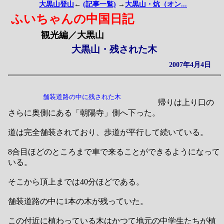
大黒山登山
←
(記事一覧)
→
大黒山・炕（オン...
ふいちゃんの中国日記
観光編／大黒山
大黒山・残された木
2007年4月4日
舗装道路の中に残された木
帰りは上り口の
さらに奥側にある「朝陽寺」側へ下った。
道は完全舗装されており、歩道が平行して続いている。
8合目ほどのところまで車で来ることができるようになって
いる。
そこから頂上までは40分ほどである。
舗装道路の中に1本の木が残っていた。
この付近に植わっている木はかつて地元の中学生たちが植