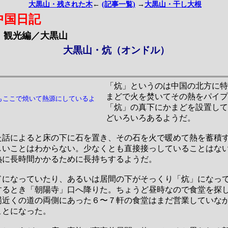
大黒山・残された木
←
(記事一覧)
→
大黒山・干し大根
中国日記
観光編／大黒山
大黒山・炕（オンドル）
「炕」というのは中国の北方に
まどで火を焚いてその熱をパイプ
もここで焼いて熱源にしているよ
「炕」の真下にかまどを設置し
どいろいろあるようだ。
た話によると床の下に石を置き、その石を火で暖めて熱を蓄積
しいことはわからない。少なくとも直接接っしていることはな
熱に長時間かかるために長持ちするようだ。
ドになっていたり、あるいは居間の下がそっくり「炕」になっ
するとき「朝陽寺」口へ降りた。ちょうど昼時なので食堂を探
場近くの道の両側にあった６〜７軒の食堂はまだ営業していな
ことになった。