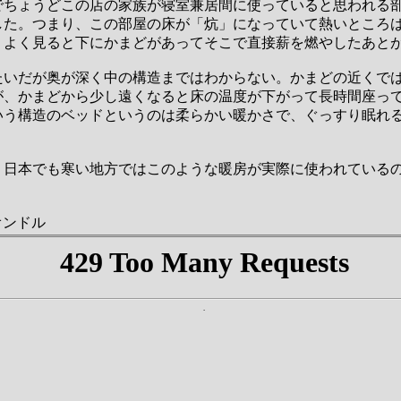
でちょうどこの店の家族が寝室兼居間に使っていると思われる
した。つまり、この部屋の床が「炕」になっていて熱いところ
。よく見ると下にかまどがあってそこで直接薪を燃やしたあと
たいだが奥が深く中の構造まではわからない。かまどの近くで
が、かまどから少し遠くなると床の温度が下がって長時間座っ
いう構造のベッドというのは柔らかい暖かさで、ぐっすり眠れ
、日本でも寒い地方ではこのような暖房が実際に使われている
オンドル