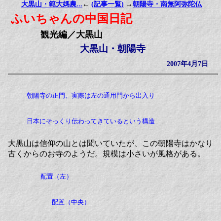
大黒山・範大媽農...
←
(記事一覧)
→
朝陽寺・南無阿弥陀仏
ふいちゃんの中国日記
観光編／大黒山
大黒山・朝陽寺
2007年4月7日
朝陽寺の正門、実際は左の通用門から出入り
日本にそっくり伝わってきているという構造
大黒山は信仰の山とは聞いていたが、この朝陽寺はかなり
古くからのお寺のようだ。規模は小さいが風格がある。
配置（左）
配置（中央）