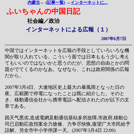
内蒙古
←
(記事一覧)
→
インターネットに...
ふいちゃんの中国日記
社会編／政治
インターネットによる広報（１）
2007年6月7日
中国ではインターネットを広報の手段としていろいろな機
関が取り入れている。こういう面では日本ももう少し考え
てもいいのではないかと思うのだが、思想の自由とかの問
題がでてくるのかなあ。なぜなら、これは政府関係の広報
だから。
2007年3月4日、大連地区史上最大の暴風雨となった日の
夜、広範囲で停電になったことは既に紹介した。そのと
き、移動通信会社から携帯電話へ配信されたのが以下の文
章である。
因天气悪劣,造成電網及動通信基站多所故障,市政府,移動公
司已启動応急預案全力搶修、力争尽快恢,復望广大市民給予
諒解。另全市中小学停課一天。(2007年3月4日 22:06)