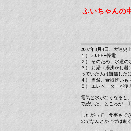
ふいちゃんの
2007年3月4日、大
１） 20:10〜停電
２） そのため、水道の
３） お湯（湯沸かし
っていた人は難儀した
４） 当然、食器洗いも
５） エレベーターが使
電気と水がなくなると
で続いた。ところが、
したがって、食事もでき
のでなんとかヒゲは剃