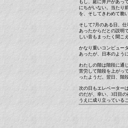
もし、庭に井戸があっ
にちがいない。当たり
を、そしてきわめて脆
そして7月のある日、
あったからだとの説明
しい音もまったく聞こ
かなり重いコンピュー
あったが、日本のよう
わたしの階は階段に通
苦労して階段を上がっ
ったようだ。翌日、階
次の日もエレベーター
のだが、幸い、3日目
うえに成り立っている