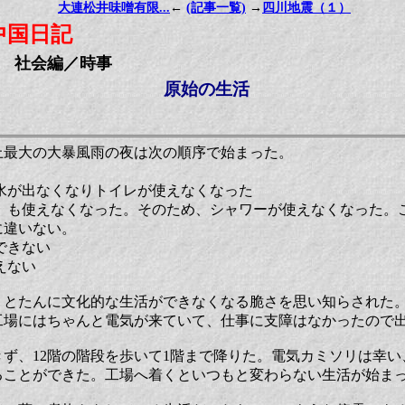
大連松井味噌有限...
←
(記事一覧)
→
四川地震（１）
中国日記
社会編／時事
原始の生活
連史上最大の大暴風雨の夜は次の順序で始まった。
水が出なくなりトイレが使えなくなった
器）も使えなくなった。そのため、シャワーが使えなくなった。
に違いない。
できない
えない
、とたんに文化的な生活ができなくなる脆さを思い知らされた。
工場にはちゃんと電気が来ていて、仕事に支障はなかったので
ず、12階の階段を歩いて1階まで降りた。電気カミソリは幸
ることができた。工場へ着くといつもと変わらない生活が始ま