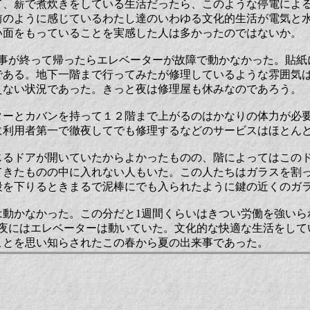
て、薪で煮炊きをしている生活だったら、このような停電によ
前のように感じているわたし達のいわゆる文化的生活が電気と
い面をもっていることを実感した人は多かったのではないか。
仕事が終って帰ったらエレベーターが故障で動かなかった。貼紙
である。地下一階まで行ってみたが修理しているような雰囲気
えない状況であった。きっと夜は修理屋も休みなのであろう。
ターとカバンを持って１２階まで上がるのはかなりの体力が必
に利用者第一で徹夜してでも修理するなどのサービスはほとん
じるドアが開いていたからよかったものの、階によってはこの
てきたものの中に入れない人もいた。この人たちはガラスを割
段を下りるときまるで泥棒にでも入られたように鍵の近くのガ
は動かなかった。この分だと1週間くらいはきつい労働を強いら
の夜にはエレベーターは動いていた。文化的な快適な生活をして
ことを思い知らされたこの春から夏の出来事であった。