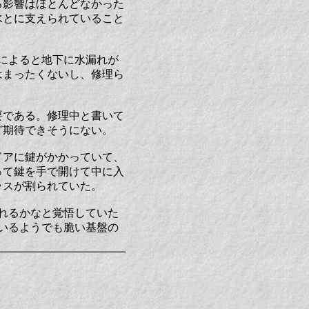
る影響はほとんどなかった
水とに支えられていること
によると地下に水漏れが
はまったくないし、修理ら
要である。修理中と書いて
ど期待できそうにない。
ドアに鍵がかかっていて、
って鍵を手で開けて中に入
ラスが割られていた。
れるかなと覚悟していた
いるようでも脆い基盤の