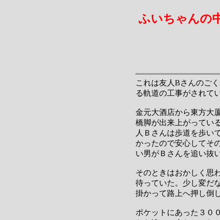
ふいちゃんの
これは友人Bさんのご
る軌道の工事がされて
金元大酒店から東方大
橋脚が出来上がってい
人Ｂさんは歩道を歩い
かったので安心してそ
い男がＢさんを追い抜
そのときはおかしく思
待っていた。少し変だ
掛かって路上へ押し倒
ポケットにあった３０