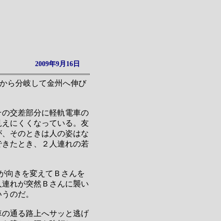
2009年9月16日
駅から分岐して金州へ伸び
その交差部分に軽軌電車の
見えにくくなっている。友
が、そのときは人の姿はな
できたとき、２人連れの若
が向きを変えてＢさんを
人連れが突然Ｂさんに襲い
いうのだ。
車の通る路上へサッと逃げ