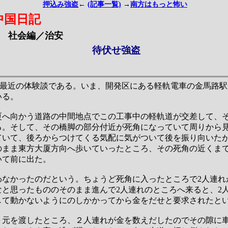
押込み強盗
←
(記事一覧)
→
南方はもっと怖い
中国日記
社会編／治安
待伏せ強盗
く最近の体験談である。いま、開発区にある軽軌電車の金馬路
いる。
厦へ向かう道路の中間地点でこの工事中の軽軌道が交差して、
る。そして、その橋脚の部分付近が死角になっていて周りから
ていて、後ろからつけてくる気配に気がついて後を振り向いた
のまま東方大厦方向へ歩いていったところ、その死角の近くま
いて前に出た。
わなかったのだという。ちょうど死角に入ったところで2人連れ
なと思ったもののそのまま進んで2人連れのところへ来ると、2
して動かないようにのしかかってから金をだせと要求されたと
０元を渡したところ、２人連れが金を数えだしたのでその隙に