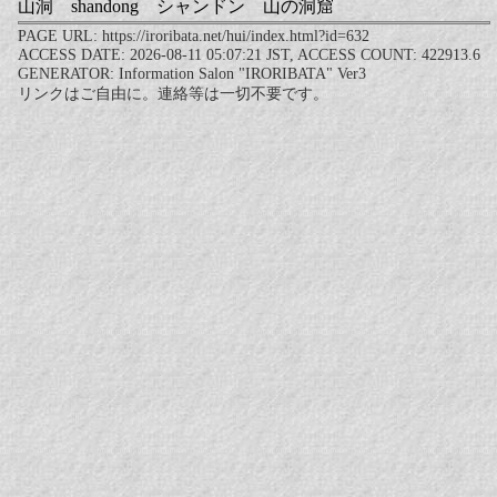
山洞 shandong シャンドン 山の洞窟