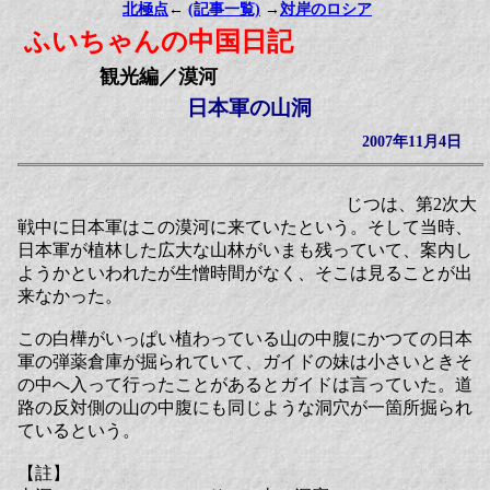
北極点
←
(記事一覧)
→
対岸のロシア
ふいちゃんの中国日記
観光編／漠河
日本軍の山洞
2007年11月4日
じつは、第2次大
戦中に日本軍はこの漠河に来ていたという。そして当時、
日本軍が植林した広大な山林がいまも残っていて、案内し
ようかといわれたが生憎時間がなく、そこは見ることが出
来なかった。
この白樺がいっぱい植わっている山の中腹にかつての日本
軍の弾薬倉庫が掘られていて、ガイドの妹は小さいときそ
の中へ入って行ったことがあるとガイドは言っていた。道
路の反対側の山の中腹にも同じような洞穴が一箇所掘られ
ているという。
【註】