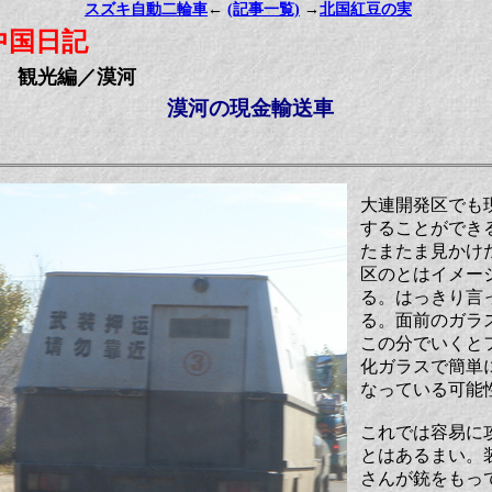
スズキ自動二輪車
←
(記事一覧)
→
北国紅豆の実
中国日記
観光編／漠河
漠河の現金輸送車
大連開発区でも
することができ
たまたま見かけ
区のとはイメー
る。はっきり言
る。面前のガラ
この分でいくと
化ガラスで簡単
なっている可能
これでは容易に
とはあるまい。
さんが銃をもっ