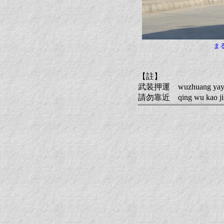
ま
【註】
武装押運 wuzhuang
請勿靠近 qing wu k