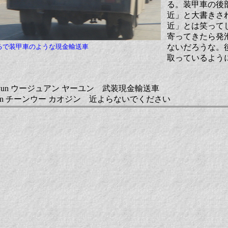
る。装甲車の後
近」と大書きさ
近」とは笑って
寄ってきたら発
るで装甲車のような現金輸送車
ないだろうな。
取っているよう
 yayun ウージュアン ヤーユン 武装現金輸送車
ao jin チーンウー カオジン 近よらないでください