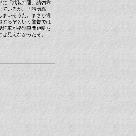
部に「武装押運、請勿靠
れているが、「請勿靠
しまいそうだ。まさか近
泡するぞという警告では
後続車が格別車間距離を
には見えなかったぞ。