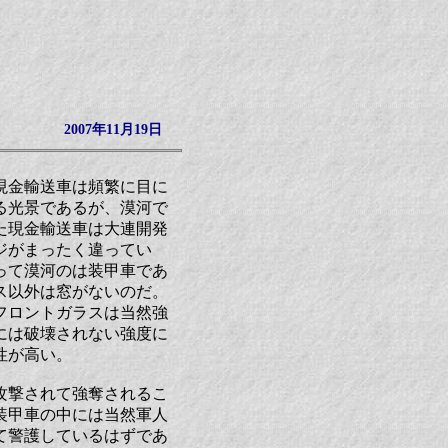
2007年11月19日
現金輸送車は頻繁に目に
る光景であるが、漠河で
た現金輸送車は大連開発
ジがまったく違ってい
って漠河のは装甲車であ
ス以外は窓がないのだ。
フロントガラスは当然強
には破壊されない強度に
性が高い。
攻撃されて強奪されるこ
装甲車の中には当然軍人
て警護しているはずであ