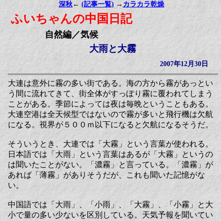
深秋
←
(記事一覧)
→
カラカラ乾燥
ふいちゃんの中国日記
自然編／気候
大雨と大霧
2007年12月30日
大連は意外に霧の多い街である。海の方から霧があっとい
う間に流れてきて、街全体がすっぽり霧に覆われてしまう
ことがある。季節によっては夜は毎晩ということもある。
大連空港は全天候型ではないので霧が多いと飛行機は欠航
になる。視界が５００ｍ以下になると欠航になるそうだ。
そういうとき、大連では「大霧」という言葉が使われる。
日本語では「大雨」という言葉はあるが「大霧」というの
は聞いたことがない。「濃霧」と言っている。「濃霧」が
あれば「薄霧」がありそうだが、これも聞いた記憶がな
い。
中国語では「大雨」、「小雨」、「大霧」、「小霧」と大
小で量の多い少ないを区別している。天気予報を聞いてい