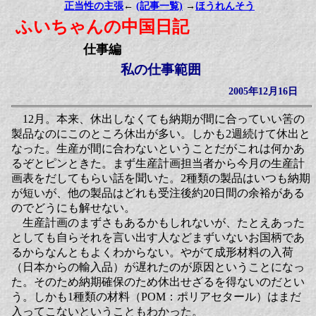
正当性の主張
←
(記事一覧)
→
ほうれんそう
ふいちゃんの中国日記
仕事編
私の仕事範囲
2005年12月16日
12月。本来、休出しなくても納期が間に合っていい筈の
製品なのにこのところ休出が多い。しかも2週続けて休出と
なった。生産が間に合わないということだがこれは何かあ
るぞとピンときた。まず生産計画担当者から今月の生産計
画表をだしてもらい話を聞いた。2種類の製品はいつも納期
が短いが、他の製品はどれも受注後約20日間の余裕がある
のでどうにも解せない。
生産計画のまずさもあるかもしれないが、たとえあった
としても自らそれを言い出す人などまずいないお国柄であ
るからなんともよくわからない。やがて成形材料の入荷
（日本からの輸入品）が遅れたのが原因ということになっ
た。そのため納期確保のため休出せざるを得ないのだとい
う。しかも1種類の材料（POM：ポリアセタール）はまだ
入ってこないということもわかった。