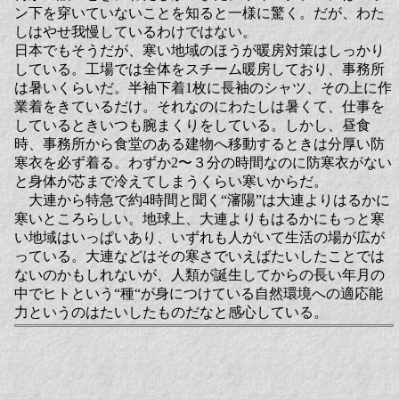
ン下を穿いていないことを知ると一様に驚く。だが、わた
しはやせ我慢しているわけではない。
日本でもそうだが、寒い地域のほうが暖房対策はしっかり
している。工場では全体をスチーム暖房しており、事務所
は暑いくらいだ。半袖下着1枚に長袖のシャツ、その上に作
業着をきているだけ。それなのにわたしは暑くて、仕事を
しているときいつも腕まくりをしている。しかし、昼食
時、事務所から食堂のある建物へ移動するときは分厚い防
寒衣を必ず着る。わずか2〜３分の時間なのに防寒衣がない
と身体が芯まで冷えてしまうくらい寒いからだ。
大連から特急で約4時間と聞く“瀋陽”は大連よりはるかに
寒いところらしい。地球上、大連よりもはるかにもっと寒
い地域はいっぱいあり、いずれも人がいて生活の場が広が
っている。大連などはその寒さでいえばたいしたことでは
ないのかもしれないが、人類が誕生してからの長い年月の
中でヒトという“種“が身につけている自然環境への適応能
力というのはたいしたものだなと感心している。