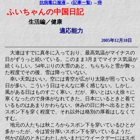
抗病毒口服液
←
(記事一覧)
→
痔
ふいちゃんの中国日記
生活編／健康
適応能力
2005年12月18日
大連はすでに真冬に入っており、最高気温がマイナスの
日がずうっと続いている。このまま3月までマイナス気温が
続くらしい。54年ぶりの大雪のあと、ちらちらと雪が舞っ
た程度でその後、雪は降っていない。
幸い天気はいい。空には青空が広がり太陽が照っている
日が多い。こういう日はそんなに寒く感じない。しかし、
風がある日はものすごく寒い。だが、寒いとはいえ徐々に
寒くなったので身体がなれてきた。日本にいるときと着て
いるものはあまりかわらない。休みの日に外へ出るときに
スボン下を穿く程度で、それ以外は格別の厚着はしなくて
すむ。
地元の人たちは秋ころからスボン下を穿いているひとが
多かったが、今は皆分厚いスボン下を穿いているようだ。
何かの話のときにわたしがいまだにウイークデーにはスボ