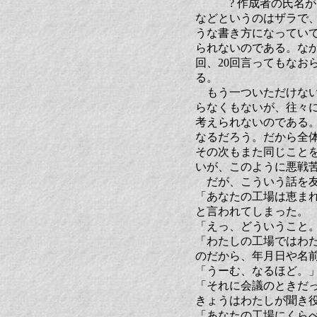
? 作成者の氏名が
などというのはザラで
うな書き方になってい
られないのである。な
回、20回言ってもなお
る。
もう一ついただけない
らなくもないが、往々
考えられないのである
なるだろう。だから全
その次もまた同じこと
いが、このように悪戦
だが、こういう話を友
「あなたの工場は恵ま
と言われてしまった。
「えっ、どういうこと
「わたしの工場ではわ
のだから、年月日や名
「うーむ、なるほど。
「それに会議のときだ
きょうはわたしが聞き
「あなたの工場にくら