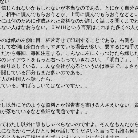
ない
、信じられないかもしれないが本当なのである。とにかく自分
て、相手に読んでもらおうとか、上司に読んでもらおうなどと
かには何のために作成された資料なのか詳しく話しを聞くまでわ
らない人はなおらない。５W1Hという言葉はこれまた多くの人
のは紙の左側に目一杯片寄せて印刷することである。右側も
にして右側は余白が余りすぎている場合が多い。要するに相手
。だから毎回、毎回注意する。こんなに左にくっつけたら綴じ
体のレイアウトをもっと右へもっていきなさい。「明白了」、
を繰り返している。こんな会社があるというのは事実で、まさか
苦闘している部分もまだ多いのである。
人の中国人へ話したら、
れている。すばらしいではないですか。」
。」
たし以外にそのような資料とか報告書を書ける人さえいない。
前が落ちているなど些細な問題ですよ。」
」
ってわたし以外に誰もしゃべらないのですよ。そんなもんだか
役になるから一人ひとり何か話してくださいと言っても誰も何
べるとうちの工場はまだずいぶんいいことになりますね。」