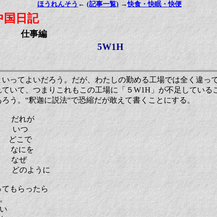
ほうれんそう
←
(記事一覧)
→
快食・快眠・快便
中国日記
仕事編
5W1H
いってよいだろう。だが、わたしの勤める工場では全く違っ
れていて、つまりこれもこの工場に「５W1H」が不足している
ろう。“釈迦に説法“で恐縮だが敢えて書くことにする。
だれが
いつ
どこで
なにを
なぜ
のように
てもらったら
。
い