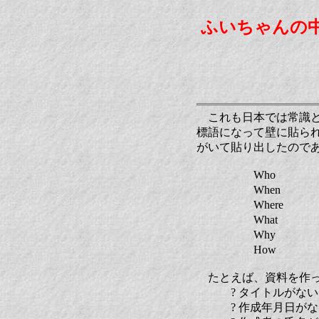
ふいちゃんの
これも日本では常識と
標語になって壁に貼ら
がいて貼り出したのであ
Who 
When 
Where 
What 
Why 
How ど
たとえば、資料を作っ
? タイトルがない
? 作成年月日がな