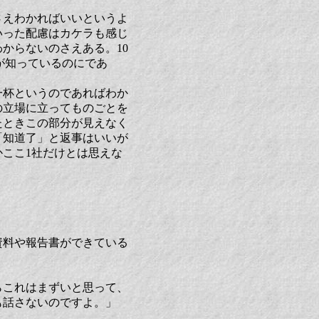
さえわかればいいというよ
いった配慮はカケラも感じ
からないのさえある。10
が知っているのにであ
一杯というのであればわか
の立場に立ってものごとを
たときこの部分が見えなく
「知道了」と返事はいいが
ここ1社だけとは思えな
資料や報告書ができている
らこれはまずいと思って、
も話さないのですよ。」