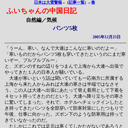
日本は大雪警報
←
(記事一覧)
→
春
ふいちゃんの中国日記
自然編／気候
パンツ5枚
2005年12月25日
「うーん、寒い。なんで大連はこんなに寒いのだよー」
「寒いものだからパンツ5枚も穿いてきたというのにまだ寒
いぞー、ブルブルブルー」
と、ズボンのすねの辺りをつまんで上海から大連へ出張で
やってきた１人の日本人が騒いでいる。
大連が寒いという話は聞いていても一応南方に所属する
上海から来た人からみれば大連の寒さは半端ではなさそ
う。この人は大連へ出張にあたって替え着用として下着を
４セット持ってきたのだという。大連へ降り立ちその寒さ
に驚いてしまった。それで、ホテルへチェックインしたと
き持ってきたパンツを全部穿いて防寒対策にしたつもりで
午後、仕事に向かった。ズボン下のような防寒用は持って
きていなかったのだ。
たしかにこれでは足元は寒くてしかたがないであろうと