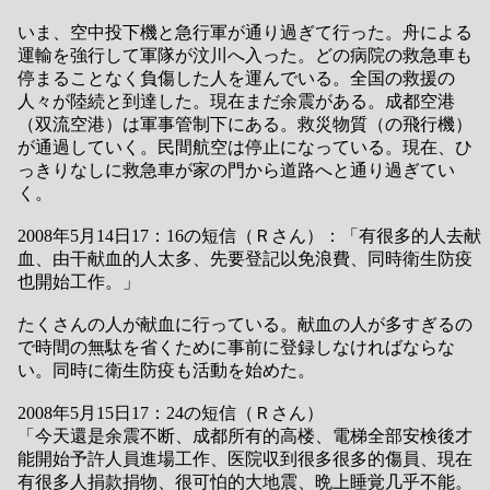
いま、空中投下機と急行軍が通り過ぎて行った。舟による
運輸を強行して軍隊が汶川へ入った。どの病院の救急車も
停まることなく負傷した人を運んでいる。全国の救援の
人々が陸続と到達した。現在まだ余震がある。成都空港
（双流空港）は軍事管制下にある。救災物質（の飛行機）
が通過していく。民間航空は停止になっている。現在、ひ
っきりなしに救急車が家の門から道路へと通り過ぎてい
く。
2008年5月14日17：16の短信（Ｒさん）：「有很多的人去献
血、由干献血的人太多、先要登記以免浪費、同時衛生防疫
也開始工作。」
たくさんの人が献血に行っている。献血の人が多すぎるの
で時間の無駄を省くために事前に登録しなければならな
い。同時に衛生防疫も活動を始めた。
2008年5月15日17：24の短信（Ｒさん）
「今天還是余震不断、成都所有的高楼、電梯全部安検後才
能開始予許人員進場工作、医院収到很多很多的傷員、現在
有很多人捐款捐物、很可怕的大地震、晩上睡覚几乎不能。