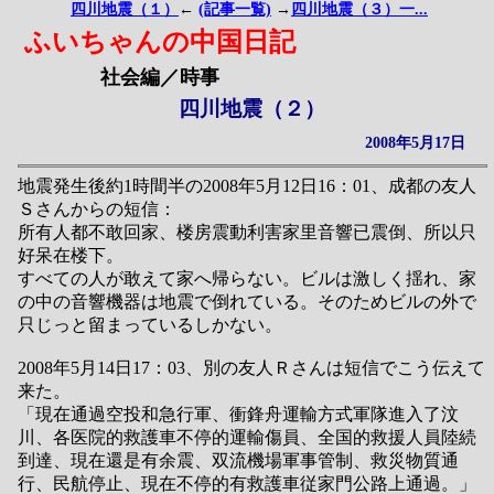
四川地震（１）
←
(記事一覧)
→
四川地震（３）一...
ふいちゃんの中国日記
社会編／時事
四川地震（２）
2008年5月17日
地震発生後約1時間半の2008年5月12日16：01、成都の友人
Ｓさんからの短信：
所有人都不敢回家、楼房震動利害家里音響已震倒、所以只
好呆在楼下。
すべての人が敢えて家へ帰らない。ビルは激しく揺れ、家
の中の音響機器は地震で倒れている。そのためビルの外で
只じっと留まっているしかない。
2008年5月14日17：03、別の友人Ｒさんは短信でこう伝えて
来た。
「現在通過空投和急行軍、衝鋒舟運輸方式軍隊進入了汶
川、各医院的救護車不停的運輸傷員、全国的救援人員陸続
到達、現在還是有余震、双流機場軍事管制、救災物質通
行、民航停止、現在不停的有救護車従家門公路上通過。」