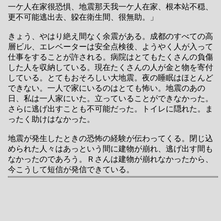
一ケ人在家很恐惧、地震那天我一ケ人在家、根本站不穏、
更不可能逃出去、躱在衛生間、很無助。」
きょう、やはり絶え間なく余震がある。成都のすべての高
層ビル、エレベーターは安全点検後、ようやく人が入って
仕事をすることが許される。病院はとてもたくさんの負傷
した人を収納している。現在たくさんの人が金と物を寄付
している。とてもおそろしい大地震。夜の睡眠はほとんど
できない。一人で家にいるのはとても怖い。地震のあの
日、私は一人家にいた。立っていることができなかった。
さらに逃げ出すことも不可能だった。トイレに隠れた。ま
ったく助けはなかった。
地震が発生したときの恐怖の経験が伝わってくる。閉じ込
められた人々はあっという間に建物が崩れ、逃げ出す間も
なかったのであろう。Ｒさんは建物が崩れなかったから、
今こうして短信が発信できている。