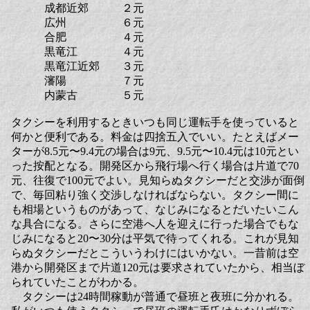
成都近郊 ２元
広州 ６元
合肥 ４元
黒竜江 ４元
黒竜江近郊 ３元
瀋陽 ７元
内蒙古 ５元
タクシーを利用するときいつも同じ運転手を使っていると
何かと便利である。料金は四捨五入でいい。たとえばメー
ターが8.5元〜9.4元の場合は9元、9.5元〜10.4元は10元とい
った按配となる。開発区から飛行場へ行く場合は片道で70
元、往復で100元でよい。見知らぬタクシーだと交渉が面倒
で、毎回粘り強く交渉しなければならない。タクシー間に
も相場というものがあって、なじみになるとだいたいこん
な具合になる。さらに空港へ人を迎えに行った場合でもな
じみになると20〜30分は平気で待ってくれる。これが見知
らぬタクシーだとこういうわけにはいかない。一昔前は空
港から開発区まで片道120元は要求されていたから、相当ぼ
られていたことがわかる。
タクシーは24時間稼動が普通で昼班と夜班に分かれる。