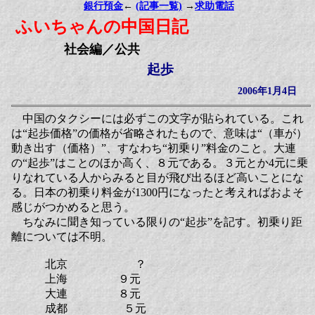
銀行預金
←
(記事一覧)
→
求助電話
ふいちゃんの中国日記
社会編／公共
起歩
2006年1月4日
中国のタクシーには必ずこの文字が貼られている。これ
は“起歩価格”の価格が省略されたもので、意味は“（車が）
動き出す（価格）”、すなわち“初乗り”料金のこと。大連
の“起歩”はことのほか高く、８元である。３元とか4元に乗
りなれている人からみると目が飛び出るほど高いことにな
る。日本の初乗り料金が1300円になったと考えればおよそ
感じがつかめると思う。
ちなみに聞き知っている限りの“起歩”を記す。初乗り距
離については不明。
北京 ？
上海 ９元
大連 ８元
成都 ５元