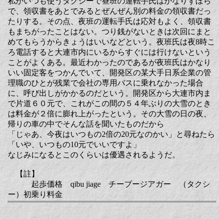
私がいつも使うタクシーで昼班の運転手氏はかなりずぼら
で、領収書をあとでみるとぜんぜん別の料金の領収書だっ
たりする。その点、夜班の運転手氏は応対もよく、領収書
もまちがったことはない。つり銭がないときは次回にまと
めてもらうからきょうはいいなどという。夜班氏は夜8時こ
ろ電話すると大連市内にいるからすぐには行けないという
ことがよくある。最近わかったのであるが夜班氏はかなり
いい固定客をつかんでいて、開発区の某大手日系企業の管
理職のひとが残業で会社の専用バスに乗れなかった場合
に、呼び出しがかかるのだという。開発区から大連市内ま
で片道６０元で、これがこの間の５４年ぶりの大雪のとき
は料金が２倍に膨れ上がったという。その大雪の日の夜、
帰りの車の中でそんな話を聞いたものだから
「じゃあ、今夜はいつもの2倍の20元なのかい」と尋ねたら
「いや、いつもの10元でいいですよ」
なじみになるとこのくらいは優遇されるようだ。
【註】
起歩価格 qibu jiage チーブージアガー （タクシ
ー）初乗り料金