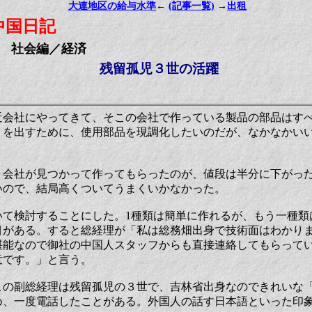
大連地区の給与水準
←
(記事一覧)
→
出租
中国日記
社会編／経済
残留孤児３世の活躍
近会社にやってきて、そこの会社で作っている製品の部品はす
トを出すために、使用部品を現調化したいのだが、なかなかい
う会社が見つかって作ってもらったのが、値段は半分に下がっ
いので、結局高くついてうまくいかなかった。
いて検討することにした。1種類は簡単に作れるが、もう一種類
目がある。すると総経理が「私は総務畑出身で技術面はわかり
堪能なので御社の中国人スタッフからも直接連絡してもらって
意です。」と言う。
この副総経理は残留孤児の３世で、吉林省出身なのできれいな
め、一度電話したことがある。外国人の話す日本語といった印