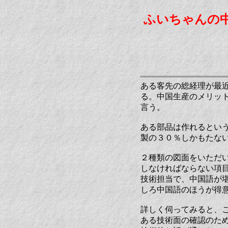
ふいちゃんの
ある客先の総経理が最
る。中国生産のメリッ
言う。
ある部品は作れるとい
製の３０％しかもたな
２種類の図面をいただ
しなければならない項
技術担当で、中国語が
しろ中国語のほうが得
詳しく伺ってみると、
ある技術面の確認のた