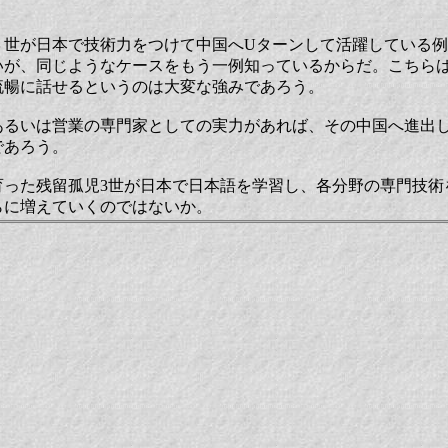
３世が日本で技術力をつけて中国へUターンして活躍している
いが、同じようなケースをもう一例知っているからだ。こちら
流暢に話せるというのは大変な強みであろう。
あるいは営業の専門家としての実力があれば、その中国へ進出
であろう。
育った残留孤児3世が日本で日本語を学習し、各分野の専門技術
らに増えていくのではないか。