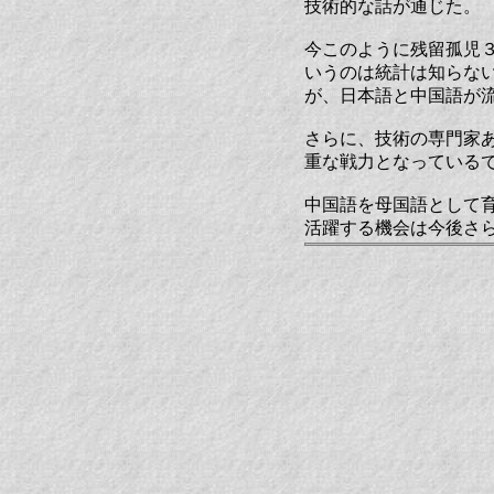
技術的な話が通じた。
今このように残留孤児
いうのは統計は知らな
が、日本語と中国語が
さらに、技術の専門家
重な戦力となっている
中国語を母国語として
活躍する機会は今後さ