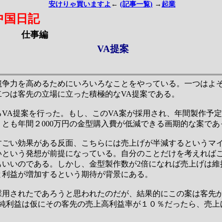
安けりゃ買いますよ
←
(記事一覧)
→
起業
中国日記
仕事編
VA提案
競争力を高めるためにいろいろなことをやっている。一つはよ
二つは客先の立場に立った積極的なVA提案である。
VA提案を行った。もし、このVA案が採用され、年間製作予
とも年間２000万円の金型購入費が低減できる画期的な案であ
すごい効果がある反面、こちらには売上げが半減するというマ
いという発想が前提になっている。自分のことだけを考えれば
もいいのである。しかし、金型製作数が2倍になれば売上げは維
と利益が増加するという期待が背景にある。
採用されたであろうと思われたのだが、結果的にこの案は客先
の純利益は仮にその客先の売上高利益率が１０％だったら、売