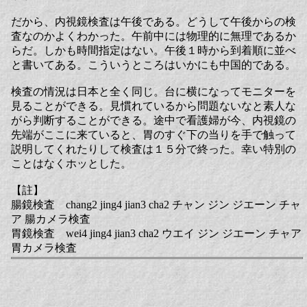
だから、内視鏡検査は午後である。どうして午後からの検
査なのかよくわかった。午前中には物理的に無理であるか
らだ。しかも時間指定はない。午後１時から到着順に並べ
と書いてある。こういうところはいかにも中国的である。
検査の情況は日本と全く同じ。台に横になってモニターを
見ることができる。見慣れているから問題ないなと素人な
がら判断することができる。途中で看護婦が今、内視鏡の
先端がここに来ていると、胃のすぐ下の当りを手で触って
説明してくれたりして検査は１５分で終った。幸い特別の
ことはなくホッとした。
【註】
腸鏡検査 chang2 jing4 jian3 cha2 チャン ジン ジエーン チャ
ア 腸カメラ検査
胃鏡検査 wei4 jing4 jian3 cha2 ウエイ ジン ジエーン チャア
胃カメラ検査