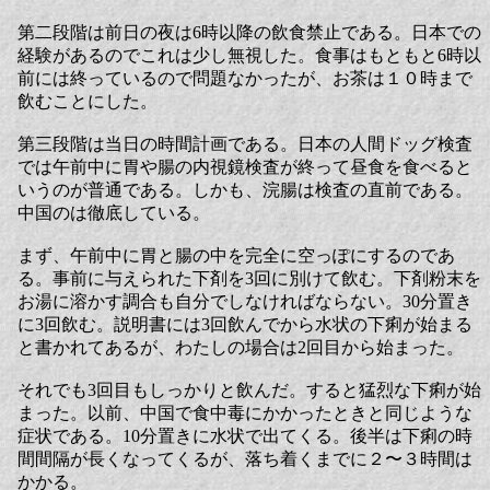
第二段階は前日の夜は6時以降の飲食禁止である。日本での
経験があるのでこれは少し無視した。食事はもともと6時以
前には終っているので問題なかったが、お茶は１０時まで
飲むことにした。
第三段階は当日の時間計画である。日本の人間ドッグ検査
では午前中に胃や腸の内視鏡検査が終って昼食を食べると
いうのが普通である。しかも、浣腸は検査の直前である。
中国のは徹底している。
まず、午前中に胃と腸の中を完全に空っぽにするのであ
る。事前に与えられた下剤を3回に別けて飲む。下剤粉末を
お湯に溶かす調合も自分でしなければならない。30分置き
に3回飲む。説明書には3回飲んでから水状の下痢が始まる
と書かれてあるが、わたしの場合は2回目から始まった。
それでも3回目もしっかりと飲んだ。すると猛烈な下痢が始
まった。以前、中国で食中毒にかかったときと同じような
症状である。10分置きに水状で出てくる。後半は下痢の時
間間隔が長くなってくるが、落ち着くまでに２〜３時間は
かかる。