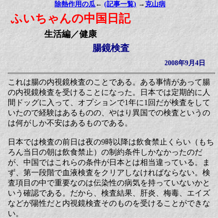
除熱作用の瓜
←
(記事一覧)
→
克山病
ふいちゃんの中国日記
生活編／健康
腸鏡検査
2008年9月4日
これは腸の内視鏡検査のことである。ある事情があって腸
の内視鏡検査を受けることになった。日本では定期的に人
間ドッグに入って、オプションで1年に1回だが検査をして
いたので経験はあるものの、やはり異国での検査というの
は何がしか不安はあるものである。
日本では検査の前日は夜の9時以降は飲食禁止くらい（もち
ろん当日の朝は飲食禁止）の制約条件しかなかったのだ
が、中国ではこれらの条件が日本とは相当違っている。ま
ず、第一段階で血液検査をクリアしなければならない。検
査項目の中で重要なのは伝染性の病気を持っていないかと
いう確認である。だから、検査結果、肝炎、梅毒、エイズ
などが陽性だと内視鏡検査そのものを受けることができな
い。