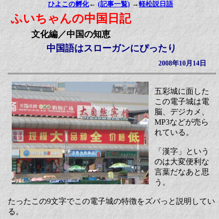
ひよこの孵化
←
(記事一覧)
→
軽松説日語
ふいちゃんの中国日記
文化編／中国の知恵
中国語はスローガンにぴったり
2008年10月14日
五彩城に面した
この電子城は電
脳、デジカメ、
MP3などが売ら
れている。
「漢字」という
のは大変便利な
言葉だなあと思
う。
たったこの9文字でこの電子城の特徴をズバっと説明してい
る。