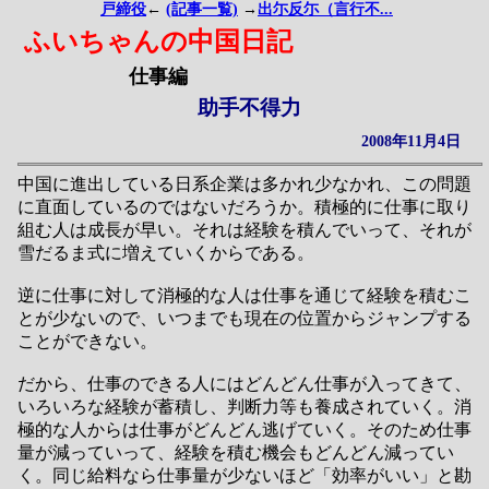
戸締役
←
(記事一覧)
→
出尓反尓（言行不...
ふいちゃんの中国日記
仕事編
助手不得力
2008年11月4日
中国に進出している日系企業は多かれ少なかれ、この問題
に直面しているのではないだろうか。積極的に仕事に取り
組む人は成長が早い。それは経験を積んでいって、それが
雪だるま式に増えていくからである。
逆に仕事に対して消極的な人は仕事を通じて経験を積むこ
とが少ないので、いつまでも現在の位置からジャンプする
ことができない。
だから、仕事のできる人にはどんどん仕事が入ってきて、
いろいろな経験が蓄積し、判断力等も養成されていく。消
極的な人からは仕事がどんどん逃げていく。そのため仕事
量が減っていって、経験を積む機会もどんどん減ってい
く。同じ給料なら仕事量が少ないほど「効率がいい」と勘