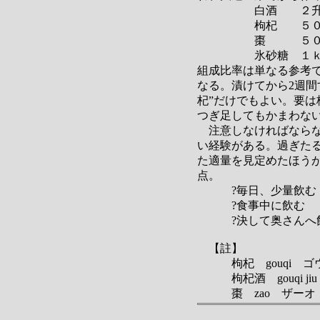
白酒 ２升〜1.
枸杞 ５０
棗 ５０
氷砂糖 １ｋ
組成比率は単なる参考
なる。漬けてから2週間
杞”だけでもよい。要は
つぎ足してもかまわない
注意しなければならな
い経験がある。過ぎた
た適量を見定めたほう
点。
?毎日、少量飲む
?食事中に飲む
?決して奥さんへ飲
【註】
枸杞 gouqi ゴ
枸杞酒 gouqi ji
棗 zao ザーオ