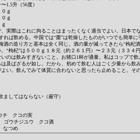
5升（56度）
０ｇ
０ｇ
ｇ
で、実際はこれに拘ることはまったくなく適当でよい。日本でな
すれば飲める。中国では“棗”は乾燥したものがいつでも簡単に
梅酒の造り方と基本は全く同じ。酒の量が減ってきたら“枸杞酒
。“枸杞”は５００ｇ１８元（約２６１円）〜２３元（３３４
いのは飲みすぎないこと。お猪口1杯が適量。私はコップで飲
るは及ばざるが如し。だから、初めて飲む人はごく少量から飲
がよい。飲んでみて体質に合わないと思ったら止めること。その
ましてはならない（厳守）
ウチ クコの実
u ゴウチジユウ クコ酒
 なつめ