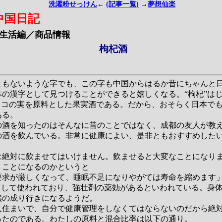
洗濯粉せっけん
←
(記事一覧)
→
夢想仙楽
中国日記
生活編／商品情報
枸杞酒
もないような字でも、この字も中国からはるか昔にちゃんと
本の漢字として見つけることができると嬉しくなる。“枸杞”は
はクコの実を原料とした果実酒である。だから、おそらく日本で
ある。
酒を知ったのはそんなに昔のことではなく、成都の友人が教
の酒を飲んでいる。非常に健康によい、是非ともおすすめした
は絶対に飲ませてはいけません。飲ませると大変なことになり
うことになるのかというと
要求が厳しくなって、睡眠不足になりやがては寿命を縮めます
として使われており、強壮剤の薬効があるといわれている。身
然の成り行きになるようだ。
住まいで、自分で健康管理をしなくてはならないのだから絶
ったのである。わたしの原料と混合比率は以下の通り。