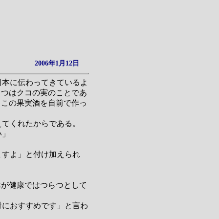
2006年1月12日
日本に伝わってきているよ
じつはクコの実のことであ
もこの果実酒を自前で作っ
えてくれたからである。
い」
ますよ」と付け加えられ
」
体が健康ではつらつとして
対におすすめです」と言わ