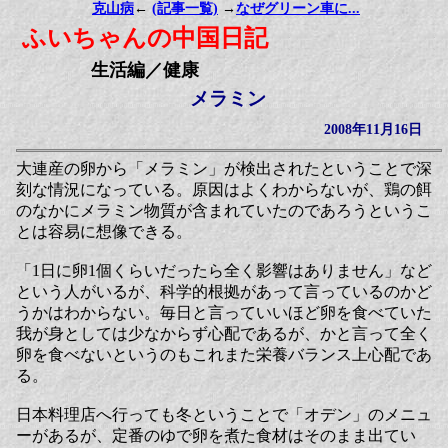
克山病
←
(記事一覧)
→
なぜグリーン車に...
ふいちゃんの中国日記
生活編／健康
メラミン
2008年11月16日
大連産の卵から「メラミン」が検出されたということで深
刻な情況になっている。原因はよくわからないが、鶏の餌
のなかにメラミン物質が含まれていたのであろうというこ
とは容易に想像できる。
「1日に卵1個くらいだったら全く影響はありません」など
という人がいるが、科学的根拠があって言っているのかど
うかはわからない。毎日と言っていいほど卵を食べていた
我が身としては少なからず心配であるが、かと言って全く
卵を食べないというのもこれまた栄養バランス上心配であ
る。
日本料理店へ行っても冬ということで「オデン」のメニュ
ーがあるが、定番のゆで卵を煮た食材はそのまま出てい